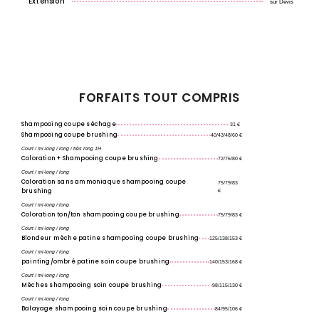
Extension
sur Devis
FORFAITS TOUT COMPRIS
Shampooing coupe séchage
31 €
Shampooing coupe brushing
40/43/48/60 €
Court / mi-long / long / très long 1H
Coloration + Shampooing coupe brushing
72/76/80 €
Court / mi-long / long
Coloration sans ammoniaque shampooing coupe
75/79/83
brushing
€
Court / mi-long / long
Coloration ton/ton shampooing coupe brushing
75/79/83 €
Court / mi-long / long
Blondeur mèche patine shampooing coupe brushing
125/138/153 €
Court / mi-long / long
painting/ombré patine soin coupe brushing
140/153/168 €
Court / mi-long / long
Mèches shampooing soin coupe brushing
98/115/130 €
Court / mi-long / long
Balayage shampooing soin coupe brushing
84/95/106 €