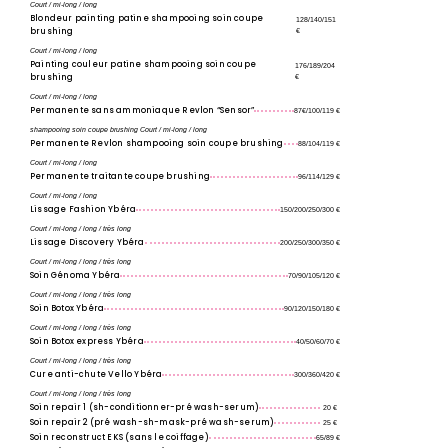
Court / mi-long / long
Blondeur painting patine shampooing soin coupe
128/140/151
brushing
€
Court / mi-long / long
Painting couleur patine shampooing soin coupe
176/189/204
brushing
€
Court / mi-long / long
Permanente sans ammoniaque Revlon “Sensor”
87€/100/119 €
shampooing soin coupe brushing Court / mi-long / long
Permanente Revlon shampooing soin coupe brushing
88/104/119 €
Court / mi-long / long
Permanente traitante coupe brushing
96/114/129 €
Court / mi-long / long
Lissage Fashion Ybéra
150/200/250/300 €
Court / mi-long / long / très long
Lissage Discovery Ybéra
200/250/300/350 €
Court / mi-long / long / très long
Soin Génoma Ybéra
70/90/105/120 €
Court / mi-long / long / très long
Soin Botox Ybéra
90/120/150/180 €
Court / mi-long / long / très long
Soin Botox express Ybéra
40/50/60/70 €
Court / mi-long / long / très long
Cure anti-chute Vello Ybéra
300/360/420 €
Court / mi-long / long / très long
Soin repair 1 (sh-conditionner-pré wash-serum)
20 €
Soin repair 2 (pré wash-sh-mask-pré wash-serum)
25 €
Soin reconstruct EKS (sans le coiffage)
65/89 €