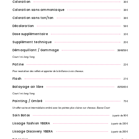
Coloration
36 €
Coloration sans ammoniaque
38 €
Coloration sans ton/ton
38 €
Décoloration
58 €
Dose supplémentaire
10 €
Supplément technique
20 €
Démaquillant / Gommage
38/48/58 €
Court / mi-long / long
Patine
22 €
Pour neutraliser des reflets et apporter de la brillance à vos cheveux.
Flash
27 €
Balayage air libre
45/55/65 €
Court / mi-long / long
Painting / Ombré
75 €
Un effet racine et intermédiaire ombré avec les pointes plus claires sur cheveux. Basse Court
Soin Botox
à partir de 90 €
Lissage fashion YBERA
à partir de 150 €
Lissage Discovery YBERA
à partir de 200 €