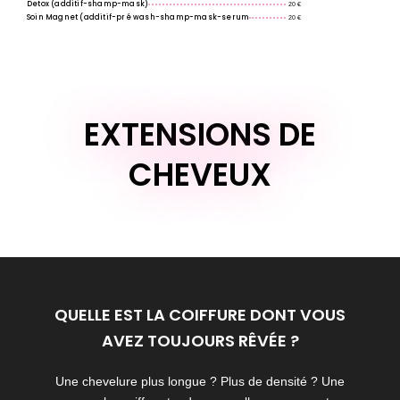
Detox (additif-shamp-mask)
20 €
Soin Magnet (additif-pré wash-shamp-mask-serum
20 €
EXTENSIONS DE
CHEVEUX
QUELLE EST LA COIFFURE DONT VOUS
AVEZ TOUJOURS RÊVÉE ?
Une chevelure plus longue ? Plus de densité ? Une