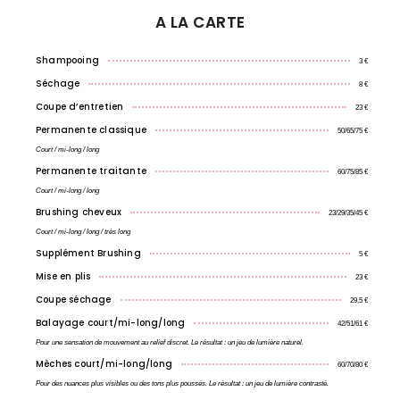
A LA CARTE
Shampooing
3 €
Séchage
8 €
Coupe d’entretien
23 €
Permanente classique
50/65/75 €
Court / mi-long / long
Permanente traitante
60/75/85 €
Court / mi-long / long
Brushing cheveux
23/29/35/45 €
Court / mi-long / long / très long
Supplément Brushing
5 €
Mise en plis
23 €
Coupe séchage
29,5 €
Balayage court/mi-long/long
42/51/61 €
Pour une sensation de mouvement au relief discret. Le résultat : un jeu de lumière naturel.
Mèches court/mi-long/long
60/70/80 €
Pour des nuances plus visibles ou des tons plus poussés. Le résultat : un jeu de lumière contrasté.